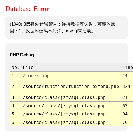
Database Error
(1040) 365建站错误警告：连接数据库失败，可能的原
因：1、数据库密码不对; 2、mysql未启动。
PHP Debug
No.
File
Line
1
/index.php
14
2
/source/function/function_extend.php
324
3
/source/class/jzmysql.class.php
211
4
/source/class/jzmysql.class.php
62
5
/source/class/jzmysql.class.php
94
6
/source/class/jzmysql.class.php
76