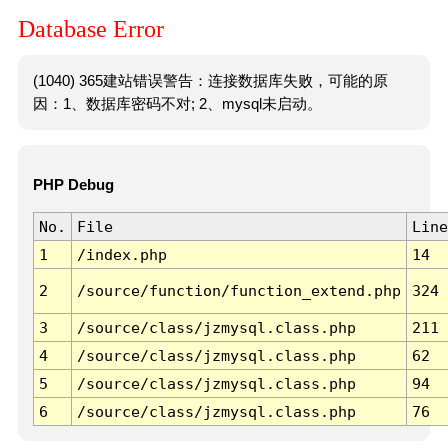
Database Error
(1040) 365建站错误警告：连接数据库失败，可能的原
因：1、数据库密码不对; 2、mysql未启动。
PHP Debug
No.
File
Line
1
/index.php
14
2
/source/function/function_extend.php
324
3
/source/class/jzmysql.class.php
211
4
/source/class/jzmysql.class.php
62
5
/source/class/jzmysql.class.php
94
6
/source/class/jzmysql.class.php
76