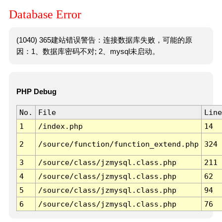
Database Error
(1040) 365建站错误警告：连接数据库失败，可能的原
因：1、数据库密码不对; 2、mysql未启动。
PHP Debug
No.
File
Line
1
/index.php
14
2
/source/function/function_extend.php
324
3
/source/class/jzmysql.class.php
211
4
/source/class/jzmysql.class.php
62
5
/source/class/jzmysql.class.php
94
6
/source/class/jzmysql.class.php
76