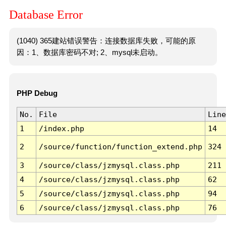
Database Error
(1040) 365建站错误警告：连接数据库失败，可能的原
因：1、数据库密码不对; 2、mysql未启动。
PHP Debug
No.
File
Line
1
/index.php
14
2
/source/function/function_extend.php
324
3
/source/class/jzmysql.class.php
211
4
/source/class/jzmysql.class.php
62
5
/source/class/jzmysql.class.php
94
6
/source/class/jzmysql.class.php
76