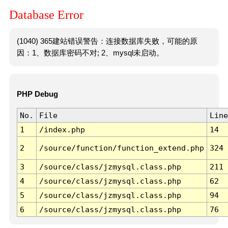
Database Error
(1040) 365建站错误警告：连接数据库失败，可能的原
因：1、数据库密码不对; 2、mysql未启动。
PHP Debug
No.
File
Line
1
/index.php
14
2
/source/function/function_extend.php
324
3
/source/class/jzmysql.class.php
211
4
/source/class/jzmysql.class.php
62
5
/source/class/jzmysql.class.php
94
6
/source/class/jzmysql.class.php
76