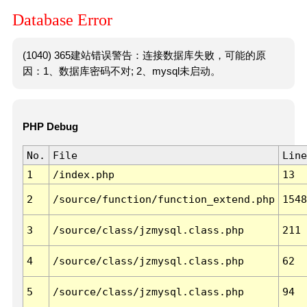
Database Error
(1040) 365建站错误警告：连接数据库失败，可能的原
因：1、数据库密码不对; 2、mysql未启动。
PHP Debug
No.
File
Line
1
/index.php
13
2
/source/function/function_extend.php
1548
3
/source/class/jzmysql.class.php
211
4
/source/class/jzmysql.class.php
62
5
/source/class/jzmysql.class.php
94