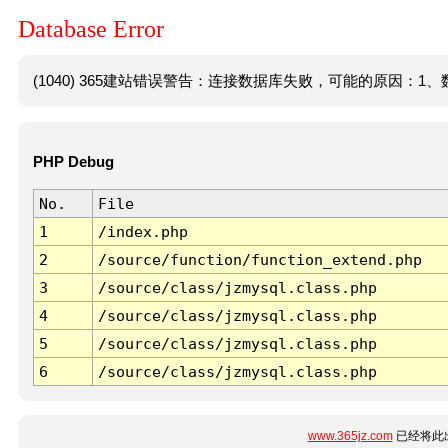
Database Error
(1040) 365建站错误警告：连接数据库失败，可能的原因：1、数
PHP Debug
No.
File
1
/index.php
2
/source/function/function_extend.php
3
/source/class/jzmysql.class.php
4
/source/class/jzmysql.class.php
5
/source/class/jzmysql.class.php
6
/source/class/jzmysql.class.php
www.365jz.com
已经将此