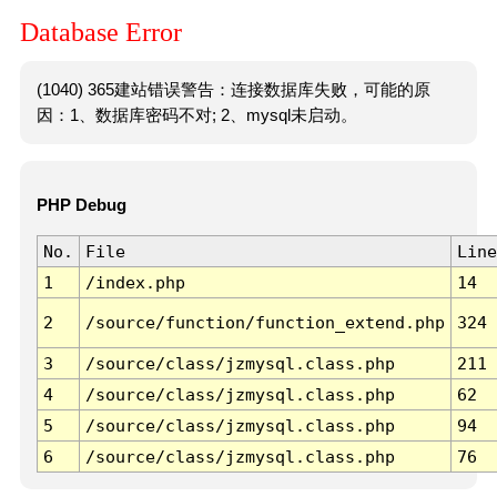
Database Error
(1040) 365建站错误警告：连接数据库失败，可能的原
因：1、数据库密码不对; 2、mysql未启动。
PHP Debug
No.
File
Line
1
/index.php
14
2
/source/function/function_extend.php
324
3
/source/class/jzmysql.class.php
211
4
/source/class/jzmysql.class.php
62
5
/source/class/jzmysql.class.php
94
6
/source/class/jzmysql.class.php
76