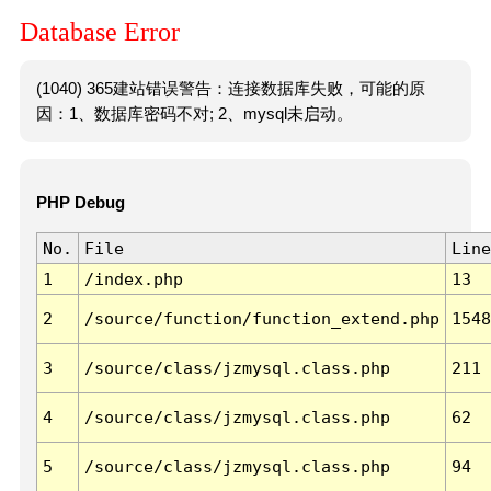
Database Error
(1040) 365建站错误警告：连接数据库失败，可能的原
因：1、数据库密码不对; 2、mysql未启动。
PHP Debug
No.
File
Line
1
/index.php
13
2
/source/function/function_extend.php
1548
3
/source/class/jzmysql.class.php
211
4
/source/class/jzmysql.class.php
62
5
/source/class/jzmysql.class.php
94