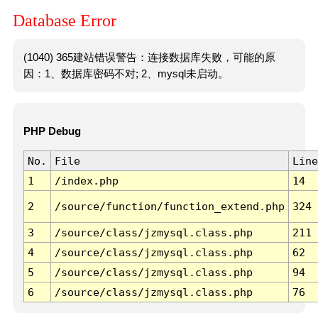
Database Error
(1040) 365建站错误警告：连接数据库失败，可能的原
因：1、数据库密码不对; 2、mysql未启动。
PHP Debug
No.
File
Line
1
/index.php
14
2
/source/function/function_extend.php
324
3
/source/class/jzmysql.class.php
211
4
/source/class/jzmysql.class.php
62
5
/source/class/jzmysql.class.php
94
6
/source/class/jzmysql.class.php
76